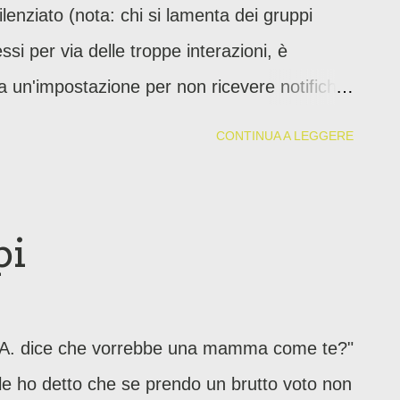
enziato (nota: chi si lamenta dei gruppi
i per via delle troppe interazioni, è
a un'impostazione per non ricevere notifiche,
caricare la batteria eccetera eccetera). In
CONTINUA A LEGGERE
lla e Lucia, classe di Carolina) le
stesso dilemma, avanzato la sera precedente
lio di Qualcosa: la mensa è una merda,
pi
 A. dice che vorrebbe una mamma come te?"
e ho detto che se prendo un brutto voto non