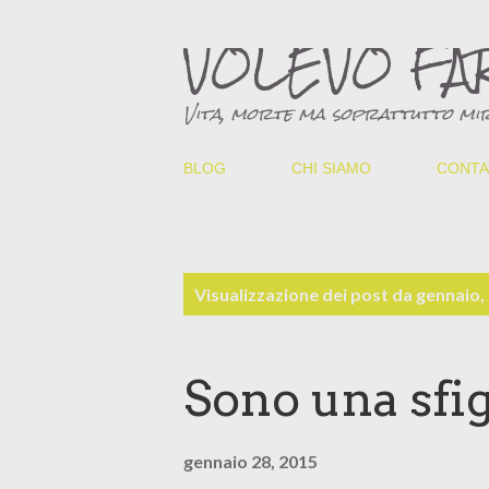
VOLEVO FA
Vita, morte ma soprattutto mir
BLOG
CHI SIAMO
CONTA
P
Visualizzazione dei post da gennaio,
o
s
Sono una sfi
t
gennaio 28, 2015