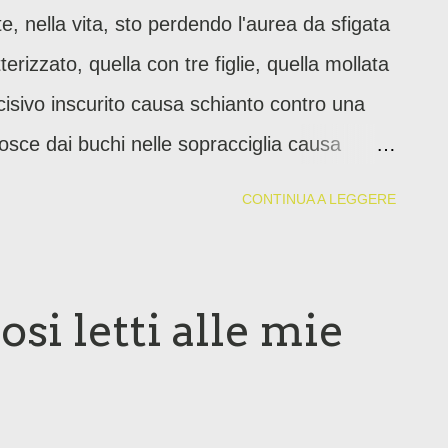
e, nella vita, sto perdendo l'aurea da sfigata
rizzato, quella con tre figlie, quella mollata
isivo inscurito causa schianto contro una
onosce dai buchi nelle sopracciglia causa
ato, quella con le scarpe rotte e il
CONTINUA A LEGGERE
dio di non sudare. Quella con occhiaie
ola. Dice che forse sono le mie scelte
Dice che ho cominciato a usare troppe parole
osi letti alle mie
lo che fanno un po' wannabe.