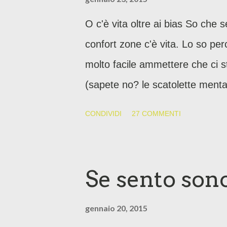
O c'è vita oltre ai bias So che 
confort zone c'è vita. Lo so pe
molto facile ammettere che ci s
(sapete no? le scatolette mental
che non contraddiciamo perché 
CONDIVIDI
27 COMMENTI
quello che abbiamo creduto vero
(errore sistematico non del tutto
miei limiti sono I limiti. Non l
Se sento sono
gennaio 20, 2015