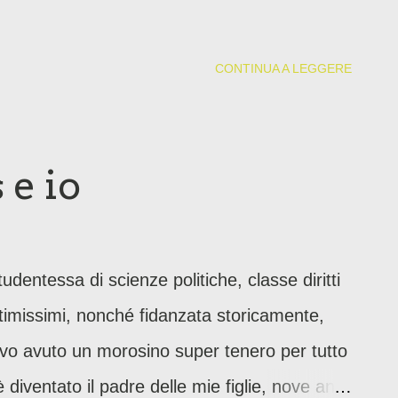
CONTINUA A LEGGERE
 e io
udentessa di scienze politiche, classe diritti
imissimi, nonché fidanzata storicamente,
evo avuto un morosino super tenero per tutto
è diventato il padre delle mie figlie, nove anni