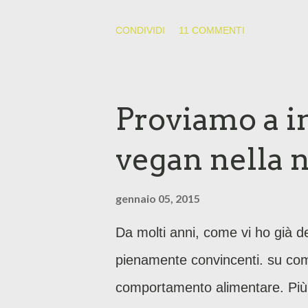
più di me, allora gran figo e ps
CONDIVIDI
11 COMMENTI
Proviamo a in
vegan nella n
gennaio 05, 2015
Da molti anni, come vi ho già de
pienamente convincenti. su com
comportamento alimentare. Più di