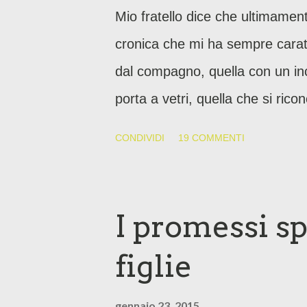
Mio fratello dice che ultimament
cronica che mi ha sempre caratte
dal compagno, quella con un inc
porta a vetri, quella che si ric
tricotillomania allo stadio avanz
CONDIVIDI
19 COMMENTI
maglioncino di H&M, che prega 
atomiche, quella che canta da s
lessicali, che mi penalizzano. 
I promessi sp
inglese pronunciate in romagno
figlie
gennaio 23, 2015