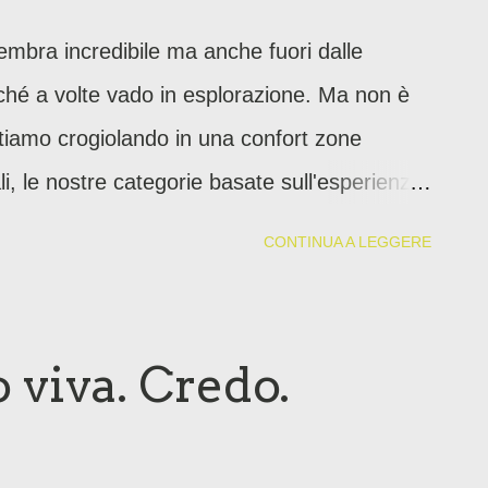
sembra incredibile ma anche fuori dalle
rché a volte vado in esplorazione. Ma non è
tiamo crogiolando in una confort zone
i, le nostre categorie basate sull'esperienza,
se ogni mattina dovessimo contraddire tutto
CONTINUA A LEGGERE
 sin'ora saremmo rovinati) o in un bias
 logico) per pigrizia, è più semplice dire: i
i oltrepasso perché semplicemente non si può.
 viva. Credo.