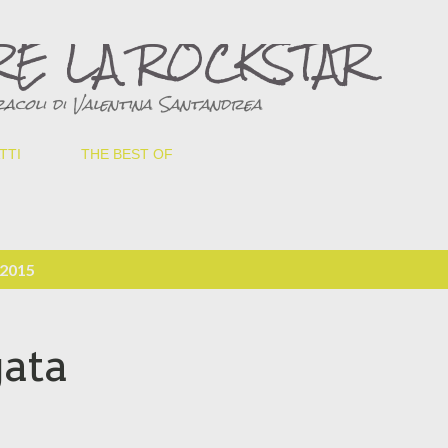
Passa ai contenuti principali
RE LA ROCKSTAR
acoli di Valentina Santandrea
TTI
THE BEST OF
 2015
gata