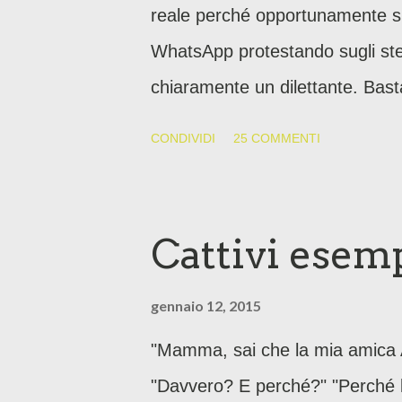
reale perché opportunamente sil
WhatsApp protestando sugli stess
chiaramente un dilettante. Bast
non farsi scocciare, non farsi s
CONDIVIDI
25 COMMENTI
entrambi i gruppi (classe di Cami
rappresentanti esponevano lo 
dalle maestre durante il Consig
Cattivi esem
dovremmo protestare.
gennaio 12, 2015
"Mamma, sai che la mia amica
"Davvero? E perché?" "Perché l