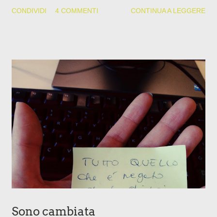
solo una vita, il tunnel arredato tenetevelo voi, che io voglio i
CONDIVIDI
4 COMMENTI
CONTINUA A LEGGERE
sentieri di montagna, lo sciabordio delle onde del mare,
l’indifferenza delle città. Comunque, forse per la prima volta
nella mia vita, se guardo avanti non mi vedo da sola. Tunnel o
meno. Per la prima volta da almeno dieci anni, nonostante un
buon numero di tentativi poco convinti e infatti naufragati,
sento che c’è qualcuno vicino, dove per vicinanza non intendo
prossimità fisica. Nel mio futuro, le bimbe non ci sono più come
prima. Non credo di aver vissuto traumi simili a questo, a parte
la mancanza di mio padre che ha segnato ogni singolo giorno
della mia vita. Il trauma di accorgerti che il tuo lavoro di
genitore è quello di levarti dalle palle, mi ha veramente
centrat...
Sono cambiata