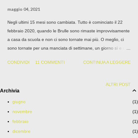
maggio 04, 2021
Negli ultimi 15 mesi sono cambiata. Tutto è cominciato il 22
febbraio 2020, quando le Brulle sono rimaste improvvisamente
a casa da scuola e non ci sono tornate mai più. O meglio, ci
sono tornate per una manciata di settimane, un giorno sì e un
giorno no. Nel giorno sì una è stata quarantenata in un bagno
CONDIVIDI
11 COMMENTI
CONTINUA A LEGGERE
per uno starnuto da bronchite allergica; e poi hanno cominciato
a chiamarmi ( “mamma ti prego, vieni a prendermi, non riesco
a stare qui”). Una alla fine ha messo la scuola in stand by:
ALTRI POST
Archivia
aspettiamo tempi migliori, come il nostro biglietto del concerto
di Marracash. Non so se siano state più le circostanze avverse
giugno
1
o l’esplosione dell’adolescenza, ma quest’anno, a casa, le
novembre
1
abbiamo viste tutte: insonnia, anche di quella brutta; psicologi,
febbraio
1
psichiatri, skills training; scuola e lavoro a casa, in cucina -
dicembre
1
siamo finite in un Grande Fratello horror; bullismo a scuola,