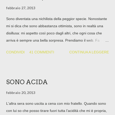
febbraio 27, 2013
Sono diventata una nichilista della peggior specie. Nonostante
mi si dica che sono abbastanza ottimista, sono in realtà una
disillusa: mi aspetto così poco dagli altri, che ogni cosa che
arriva è sempre una bella sorpresa. Prendiamo il web. Fa
nerd, cazzo, ma il web mi ha dato tanto. Non l’ho mai
CONDIVIDI
41 COMMENTI
CONTINUA A LEGGERE
ostentato, ma il blog a volte mi ha dato lavoro. Anche il lavoro
attuale, sì. Perché quando ho mandato il curriculum, ho detto
“Ah, ho anche un blog”, e mi ritrovo a fare content marketing.
Guadagno quello di cui ho bisogno e soprattutto mi sveglio al
SONO ACIDA
mattino e sono felice. Non mi hanno chiesto quanti lettori ho:
mi hanno detto "scrivi bene". Poi avere un blog mi ha fatto
febbraio 20, 2013
anche conoscere un sacco di gente che altrimenti non avrei
L'altra sera sono uscita a cena con mio fratello. Quando sono
conosciuto. Certo, avrei potuto conoscere un sacco di gente
con lui so che posso tirare fuori tutta l’acidità che mi è propria,
figa anche facendo couch-surfing. Però insomma. Ve ne dico