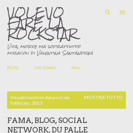
VOLEVO
Passa ai contenuti principali
FARE LA
ROCKSTAR
Vita, morte ma soprattutto
miracoli di Valentina Santandrea
BLOG
CHI SIAMO
Altro…
P
Visualizzazione dei post da
MOSTRA TUTTO
o
febbraio, 2013
s
t
FAMA, BLOG, SOCIAL
NETWORK, DU PALLE