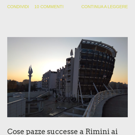
potrà andare e a quali condizioni, e se dobbiamo cominciare a
CONDIVIDI
10 COMMENTI
CONTINUA A LEGGERE
uscire rigorosamente da soli, al massimo in famiglia, e mai,
dico mai, per divertirci. Pena la discesa istantanea di almeno
due finanzieri su un elicottero. Comunque, se a qualcuno
importa qualcosa, ecco come ce la stiamo passando a casa
Polly. Assoluta costante di questa quarantena è stato mio
fratello al telefono. Con la scusa che non sono in ufficio (sto
lavorando part time da casa), mi chiama trentaquattro volte al
giorno, il più delle volte NON per parlare con me. Esordisce
con "Devo diffondere un messaggio a bimbe unificate", e a
niente valgono le mie proteste. Devo strapparle dai loro
dispostivi a cui sono costantemente collegate tipo macchinari
salva-v...
Cose pazze successe a Rimini ai