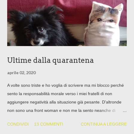
formato questo trio orgiastico di ispirazione satanica che ha
avuto la bella idea di postare su Facebook le proprie
performance in luoghi pubblici (e fin qui niente d...
Ultime dalla quarantena
aprile 02, 2020
A volte sono triste e ho voglia di scrivere ma mi blocco perché
sento la responsabilità morale verso i miei fratelli di non
aggiungere negatività alla situazione già pesante. D'altronde
non sono una front woman e non me la sento neanche di
rallegrare gli animi in qualche modo. Ora per me è il momento
CONDIVIDI
13 COMMENTI
CONTINUA A LEGGERE
di andare avanti e non cedere, nient'altro. La responsabilità