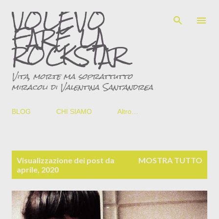
VOLEVO
Passa ai contenuti principali
FARE LA
ROCKSTAR
Vita, morte ma soprattutto
miracoli di Valentina Santandrea
BLOG
CHI SIAMO
Altro…
P
Visualizzazione dei post da
MOSTRA TUTTO
o
aprile, 2020
s
t