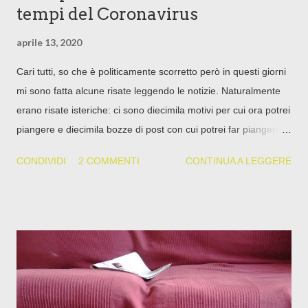
tempi del Coronavirus
aprile 13, 2020
Cari tutti, so che è politicamente scorretto però in questi giorni
mi sono fatta alcune risate leggendo le notizie. Naturalmente
erano risate isteriche: ci sono diecimila motivi per cui ora potrei
piangere e diecimila bozze di post con cui potrei far piangere
anche voi. Ma oggi vince la passione per la comicità surreale,
CONDIVIDI
2 COMMENTI
CONTINUA A LEGGERE
morettiana. Ci sono delle volte che davvero rido di gusto: tipo
quando passa l'auto della protezione civile, nel quartiere
completamente deserto da due mesi (strade, il parco sotto
casa, e pure la spiaggia: tutto deserto) e gira intorno per
un'ora in loop con gli altoparlanti spiegati che intimano di stare
in casa. Queste sono le notizie più divertenti che ho trovato
negli ultimi giorni nella cronaca locale. Uno tra i miei posti
prefe: la nuova darsena al tramonto - A Rimini pare si sia