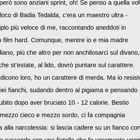
però sono anziani sprint, oh! Se penso a quella vol
oloco di Badia Tedalda, c'era un maestro ultra -
iplo più veloce di me, raccontando aneddoti in
po film hard. Comunque, mentre io e mia madre
diano, più che altro per non anchilosarci sul divano,
e st'estate, al lido, dovrò puntare sul carattere.
dicono loro, ho un carattere di merda. Ma io resist
miei fianchi, sudando dentro al pigiama e pensando
bito dopo aver bruciato 10 - 12 calorie. Bestio
, mezzo cieco e mezzo sordo, ci fa compagnia
 alla narcolessia: si lascia cadere su un fianco co