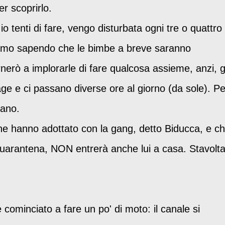
r scoprirlo.
 tenti di fare, vengo disturbata ogni tre o quattro
ismo sapendo che le bimbe a breve saranno
rnerò a implorarle di fare qualcosa assieme, anzi, g
age e ci passano diverse ore al giorno (da sole). Pe
cano.
che hanno adottato con la gang, detto Biducca, e c
quarantena, NON entrerà anche lui a casa. Stavolt
minciato a fare un po' di moto: il canale si