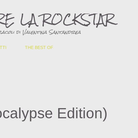
Passa ai contenuti principali
RE LA ROCKSTAR
acoli di Valentina Santandrea
TTI
THE BEST OF
ocalypse Edition)