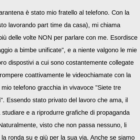
rantena è stato mio fratello al telefono. Con la
(sto lavorando part time da casa), mi chiama
il più delle volte NON per parlare con me. Esordisce
gio a bimbe unificate", e a niente valgono le mie
oro dispostivi a cui sono costantemente collegate
terrompere coattivamente le videochiamate con la
 mio telefono gracchia in vivavoce "Siete tre
. Essendo stato privato del lavoro che ama, il
 studiare e a riprodurre grafiche di propaganda
 Naturalmente, visto che non passa nessuno, li
o la ronda su e giù per la sua via. Anche se siamo