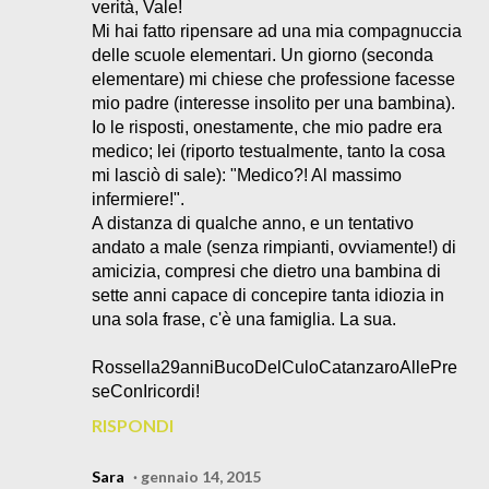
verità, Vale!
Mi hai fatto ripensare ad una mia compagnuccia
delle scuole elementari. Un giorno (seconda
elementare) mi chiese che professione facesse
mio padre (interesse insolito per una bambina).
Io le risposti, onestamente, che mio padre era
medico; lei (riporto testualmente, tanto la cosa
mi lasciò di sale): "Medico?! Al massimo
infermiere!".
A distanza di qualche anno, e un tentativo
andato a male (senza rimpianti, ovviamente!) di
amicizia, compresi che dietro una bambina di
sette anni capace di concepire tanta idiozia in
una sola frase, c'è una famiglia. La sua.
Rossella29anniBucoDelCuloCatanzaroAllePre
seConIricordi!
RISPONDI
Sara
gennaio 14, 2015