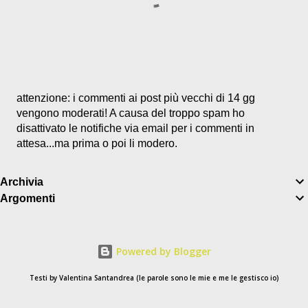
P
attenzione: i commenti ai post più vecchi di 14 gg
o
vengono moderati! A causa del troppo spam ho
s
disattivato le notifiche via email per i commenti in
t
attesa...ma prima o poi li modero.
a
u
Archivia
n
Argomenti
c
o
m
m
Powered by Blogger
e
n
Testi by Valentina Santandrea (le parole sono le mie e me le gestisco io)
t