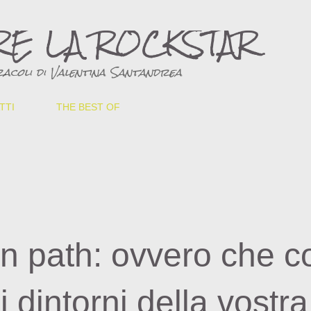
Passa ai contenuti principali
RE LA ROCKSTAR
acoli di Valentina Santandrea
TTI
THE BEST OF
en path: ovvero che c
dintorni della vostra 