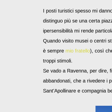
I posti turistici spesso mi danno
distinguo più se una certa piazza
ipersensibilità mi rende partico
Quando visito musei o centri s
è sempre
mio fratello
), così ch
troppi stimoli.
Se vado a Ravenna, per dire, f
abbandonati, che a rivedere i pu
Sant'Apollinare e compagnia be