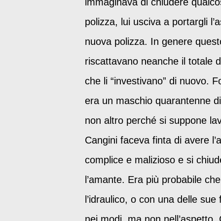
immaginava di chiudere qualco
polizza, lui usciva a portargli l’
nuova polizza. In genere questo
riscattavano neanche il totale de
che li “investivano” di nuovo. 
era un maschio quarantenne di 
non altro perché si suppone lav
Cangini faceva finta di avere l’
complice e malizioso e si chiud
l’amante. Era più probabile ch
l’idraulico, o con una delle sue 
nei modi, ma non nell’aspetto. C