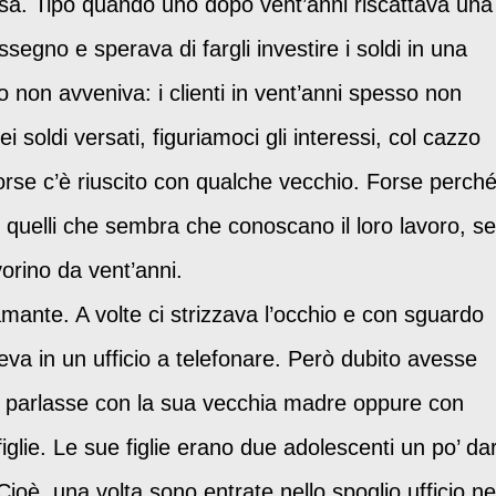
sa. Tipo quando uno dopo vent’anni riscattava una
assegno e sperava di fargli investire i soldi in una
 non avveniva: i clienti in vent’anni spesso non
i soldi versati, figuriamoci gli interessi, col cazzo
Forse c’è riuscito con qualche vecchio. Forse perch
quelli che sembra che conoscano il loro lavoro, se
orino da vent’anni.
amante. A volte ci strizzava l’occhio e con sguardo
eva in un ufficio a telefonare. Però dubito avesse
e parlasse con la sua vecchia madre oppure con
figlie. Le sue figlie erano due adolescenti un po’ da
ioè, una volta sono entrate nello spoglio ufficio ne