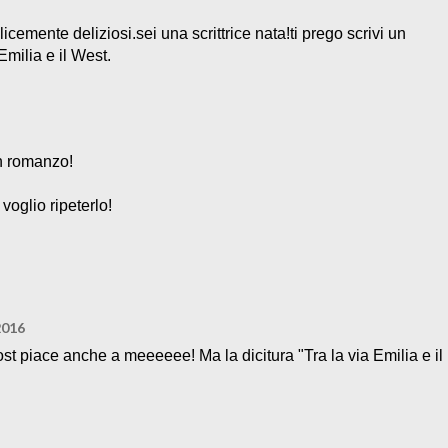
icemente deliziosi.sei una scrittrice nata!ti prego scrivi un
milia e il West.
un romanzo!
 voglio ripeterlo!
2016
t piace anche a meeeeee! Ma la dicitura "Tra la via Emilia e il