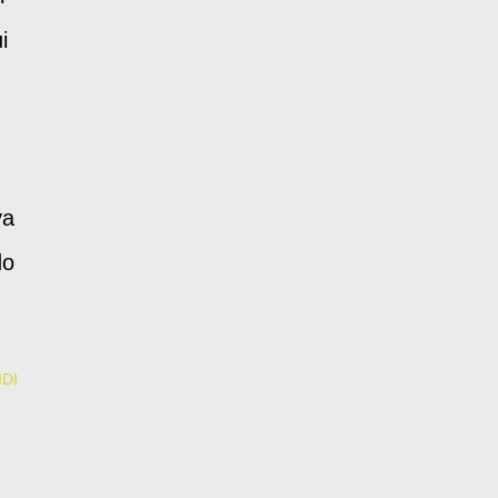
i
va
do
DI