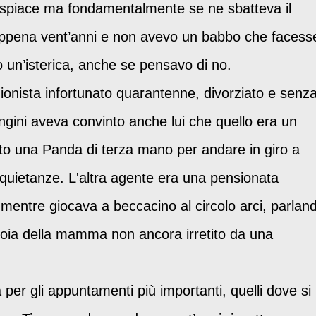
dispiace ma fondamentalmente se ne sbatteva il
appena vent’anni e non avevo un babbo che facess
 un’isterica, anche se pensavo di no.
ionista infortunato quarantenne, divorziato e senz
ngini aveva convinto anche lui che quello era un
ato una Panda di terza mano per andare in giro a
e quietanze. L'altra agente era una pensionata
i mentre giocava a beccacino al circolo arci, parlan
 gioia della mamma non ancora irretito da una
a per gli appuntamenti più importanti, quelli dove si