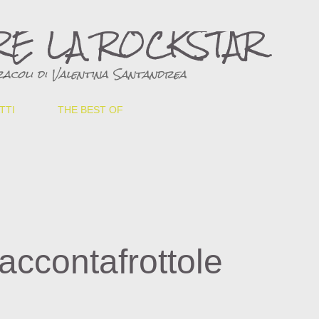
Passa ai contenuti principali
RE LA ROCKSTAR
acoli di Valentina Santandrea
TTI
THE BEST OF
raccontafrottole