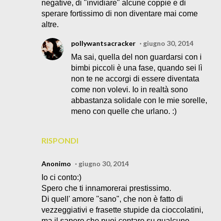
negative, di "invidiare" alcune coppie e di
sperare fortissimo di non diventare mai come
altre.
pollywantsacracker
giugno 30, 2014
Ma sai, quella del non guardarsi con i
bimbi piccoli è una fase, quando sei lì
non te ne accorgi di essere diventata
come non volevi. Io in realtà sono
abbastanza solidale con le mie sorelle,
meno con quelle che urlano. :)
RISPONDI
Anonimo
giugno 30, 2014
Io ci conto:)
Spero che ti innamorerai prestissimo.
Di quell' amore "sano", che non è fatto di
vezzeggiativi e frasette stupide da cioccolatini,
ma il sapere che puoi contare su qualcuno