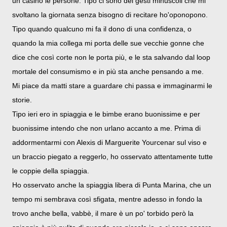
un casino le persone. Tipo ci sono dei gesti minuscoli che mi
svoltano la giornata senza bisogno di recitare ho'oponopono.
Tipo quando qualcuno mi fa il dono di una confidenza, o
quando la mia collega mi porta delle sue vecchie gonne che
dice che così corte non le porta più, e le sta salvando dal loop
mortale del consumismo e in più sta anche pensando a me.
Mi piace da matti stare a guardare chi passa e immaginarmi le
storie.
Tipo ieri ero in spiaggia e le bimbe erano buonissime e per
buonissime intendo che non urlano accanto a me. Prima di
addormentarmi con Alexis di Marguerite Yourcenar sul viso e
un braccio piegato a reggerlo, ho osservato attentamente tutte
le coppie della spiaggia.
Ho osservato anche la spiaggia libera di Punta Marina, che un
tempo mi sembrava così sfigata, mentre adesso in fondo la
trovo anche bella, vabbè, il mare è un po' torbido però la