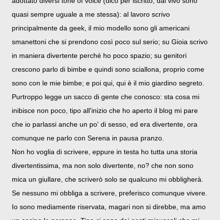
adottato diversi tone of voice (dico per iscritto, dal vivo sono
quasi sempre uguale a me stessa): al lavoro scrivo
principalmente da geek, il mio modello sono gli americani
smanettoni che si prendono così poco sul serio; su Gioia scrivo
in maniera divertente perché ho poco spazio; su genitori
crescono parlo di bimbe e quindi sono sciallona, proprio come
sono con le mie bimbe; e poi qui, qui è il mio giardino segreto.
Purtroppo legge un sacco di gente che conosco: sta cosa mi
inibisce non poco, tipo all'inizio che ho aperto il blog mi pare
che io parlassi anche un po' di sesso, ed era divertente, ora
comunque ne parlo con Serena in pausa pranzo.
Non ho voglia di scrivere, eppure in testa ho tutta una storia
divertentissima, ma non solo divertente, no? che non sono
mica un giullare, che scriverò solo se qualcuno mi obbligherà.
Se nessuno mi obbliga a scrivere, preferisco comunque vivere.
Io sono mediamente riservata, magari non si direbbe, ma amo