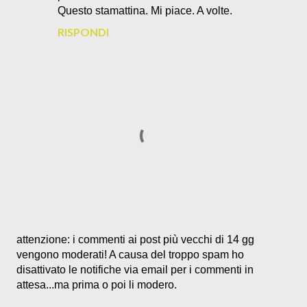
Questo stamattina. Mi piace. A volte.
RISPONDI
P
attenzione: i commenti ai post più vecchi di 14 gg
o
vengono moderati! A causa del troppo spam ho
s
disattivato le notifiche via email per i commenti in
t
attesa...ma prima o poi li modero.
a