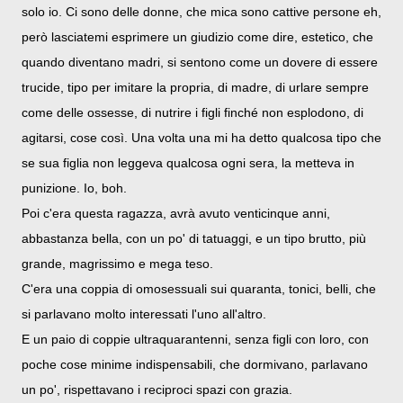
solo io. Ci sono delle donne, che mica sono cattive persone eh,
però lasciatemi esprimere un giudizio come dire, estetico, che
quando diventano madri, si sentono come un dovere di essere
trucide, tipo per imitare la propria, di madre, di urlare sempre
come delle ossesse, di nutrire i figli finché non esplodono, di
agitarsi, cose così. Una volta una mi ha detto qualcosa tipo che
se sua figlia non leggeva qualcosa ogni sera, la metteva in
punizione. Io, boh.
Poi c'era questa ragazza, avrà avuto venticinque anni,
abbastanza bella, con un po' di tatuaggi, e un tipo brutto, più
grande, magrissimo e mega teso.
C'era una coppia di omosessuali sui quaranta, tonici, belli, che
si parlavano molto interessati l'uno all'altro.
E un paio di coppie ultraquarantenni, senza figli con loro, con
poche cose minime indispensabili, che dormivano, parlavano
un po', rispettavano i reciproci spazi con grazia.