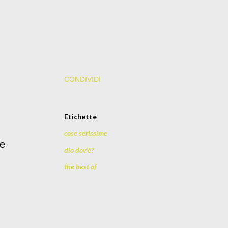
CONDIVIDI
Etichette
cose serissime
le
dio dov'è?
the best of