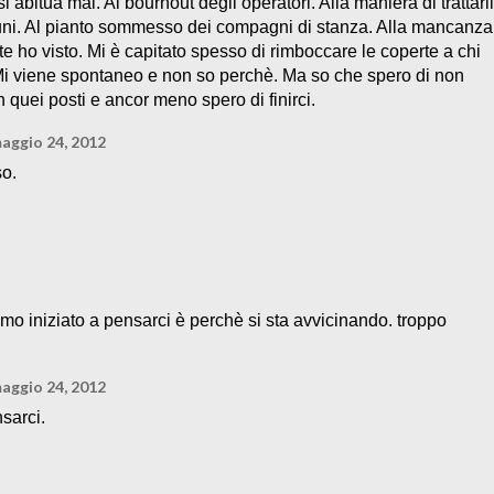
si abitua mai. Al bournout degli operatori. Alla maniera di trattarli
cuni. Al pianto sommesso dei compagni di stanza. Alla mancanza
lte ho visto. Mi è capitato spesso di rimboccare le coperte a chi
o. Mi viene spontaneo e non so perchè. Ma so che spero di non
 quei posti e ancor meno spero di finirci.
aggio 24, 2012
so.
o iniziato a pensarci è perchè si sta avvicinando. troppo
aggio 24, 2012
sarci.