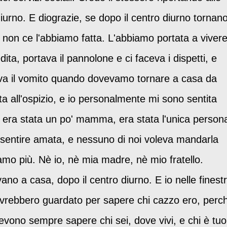
diurno. E diograzie, se dopo il centro diurno tornan
 non ce l'abbiamo fatta. L'abbiamo portata a viver
ita, portava il pannolone e ci faceva i dispetti, e
iva il vomito quando dovevamo tornare a casa da
a all'ospizio, e io personalmente mi sono sentita
era stata un po' mamma, era stata l'unica person
o sentire amata, e nessuno di noi voleva mandarla
vamo più. Nè io, nè mia madre, nè mio fratello.
ano a casa, dopo il centro diurno. E io nelle finest
avrebbero guardato per sapere chi cazzo ero, perc
devono sempre sapere chi sei, dove vivi, e chi è tuo