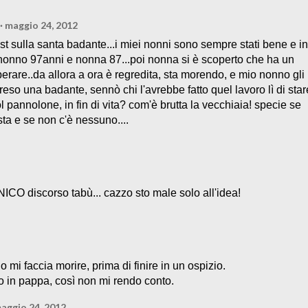
maggio 24, 2012
post sulla santa badante...i miei nonni sono sempre stati bene e in
 nonno 97anni e nonna 87...poi nonna si è scoperto che ha un
erare..da allora a ora è regredita, sta morendo, e mio nonno gli
eso una badante, sennò chi l'avrebbe fatto quel lavoro lì di star
ol pannolone, in fin di vita? com'è brutta la vecchiaia! specie se
sta e se non c'è nessuno....
ICO discorso tabù... cazzo sto male solo all'idea!
 mi faccia morire, prima di finire in un ospizio.
to in pappa, così non mi rendo conto.
aggio 24, 2012