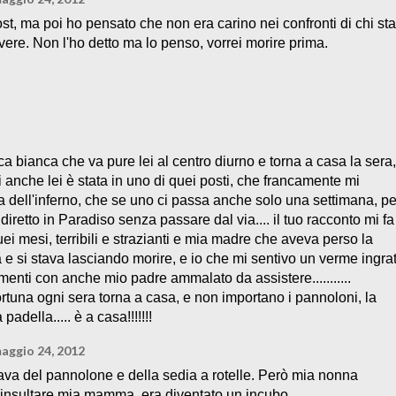
ost, ma poi ho pensato che non era carino nei confronti di chi sta
ivere. Non l'ho detto ma lo penso, vorrei morire prima.
a bianca che va pure lei al centro diurno e torna a casa la sera,
 anche lei è stata in uno di quei posti, che francamente mi
 dell'inferno, che se uno ci passa anche solo una settimana, pe
iretto in Paradiso senza passare dal via.... il tuo racconto mi fa
uei mesi, terribili e strazianti e mia madre che aveva perso la
 e si stava lasciando morire, e io che mi sentivo un verme ingra
enti con anche mio padre ammalato da assistere...........
ortuna ogni sera torna a casa, e non importano i pannoloni, la
 padella..... è a casa!!!!!!!
aggio 24, 2012
va del pannolone e della sedia a rotelle. Però mia nonna
 insultare mia mamma, era diventato un incubo.