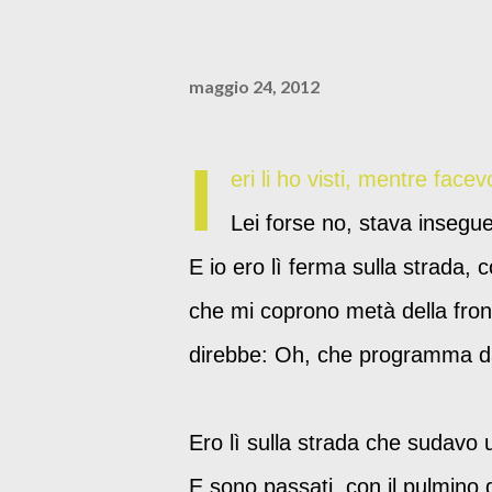
maggio 24, 2012
I
eri li ho visti, mentre face
Lei forse no, stava insegue
E io ero lì ferma sulla strada, co
che mi coprono metà della front
direbbe: Oh, che programma dan
Ero lì sulla strada che sudavo
E sono passati, con il pulmino d