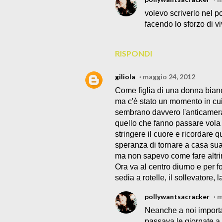
volevo scriverlo nel p
facendo lo sforzo di v
RISPONDI
giliola
maggio 24, 2012
Come figlia di una donna bianc
ma c'è stato un momento in cui
sembrano davvero l'anticamera
quello che fanno passare vola d
stringere il cuore e ricordare q
speranza di tornare a casa sua
ma non sapevo come fare altrim
Ora va al centro diurno e per f
sedia a rotelle, il sollevatore, la
pollywantsacracker
m
Neanche a noi importa
passava le giornate a