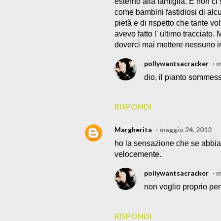
esterno alla famiglia. E non ci 
come bambini fastidiosi di al
pietà e di rispetto che tante vo
avevo fatto l' ultimo tracciat
doverci mai mettere nessuno in
pollywantsacracker
m
dio, il pianto sommes
RISPONDI
Margherita
maggio 24, 2012
ho la sensazione che se abbiam
velocemente.
pollywantsacracker
m
non voglio proprio pen
RISPONDI