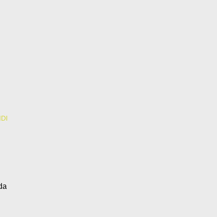
DI
 da