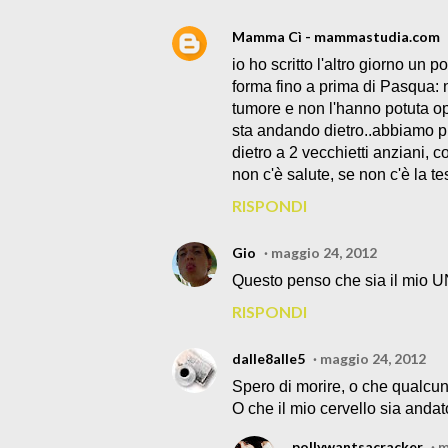
Mamma Cì - mammastudia.com
io ho scritto l'altro giorno un 
forma fino a prima di Pasqua:
tumore e non l'hanno potuta op
sta andando dietro..abbiamo pr
dietro a 2 vecchietti anziani, c
non c'è salute, se non c'è la te
RISPONDI
Gio
maggio 24, 2012
Questo penso che sia il mio UN
RISPONDI
dalle8alle5
maggio 24, 2012
Spero di morire, o che qualcuno
O che il mio cervello sia anda
pollywantsacracker
m