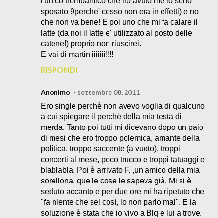
l'unico trombamico che ho avuto me lo sono
sposato 9perche' cesso non era in effetti) e no
che non va bene! E poi uno che mi fa calare il
latte (da noi il latte e' utilizzato al posto delle
catene!) proprio non riuscirei.
E vai di martiniiiiiiii!!!!
RISPONDI
Anonimo
settembre 08, 2011
Ero single perchè non avevo voglia di qualcuno
a cui spiegare il perchè della mia testa di
merda. Tanto poi tutti mi dicevano dopo un paio
di mesi che ero troppo polemica, amante della
politica, troppo saccente (a vuoto), troppi
concerti al mese, poco trucco e troppi tatuaggi e
blablabla. Poi è arrivato F. ,un amico della mia
sorellona, quelle cose le sapeva già. Mi si è
seduto accanto e per due ore mi ha ripetuto che
"fa niente che sei così, io non parlo mai". E la
soluzione è stata che io vivo a Blq e lui altrove.