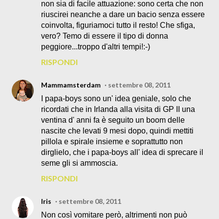
non sia di facile attuazione: sono certa che non
riuscirei neanche a dare un bacio senza essere
coinvolta, figuriamoci tutto il resto! Che sfiga,
vero? Temo di essere il tipo di donna
peggiore...troppo d'altri tempi!:-)
RISPONDI
Mammamsterdam
settembre 08, 2011
I papa-boys sono un' idea geniale, solo che
ricordati che in Irlanda alla visita di GP II una
ventina d' anni fa è seguito un boom delle
nascite che levati 9 mesi dopo, quindi mettiti
pillola e spirale insieme e soprattutto non
dirglielo, che i papa-boys all' idea di sprecare il
seme gli si ammoscia.
RISPONDI
Iris
settembre 08, 2011
Non così vomitare però, altrimenti non può