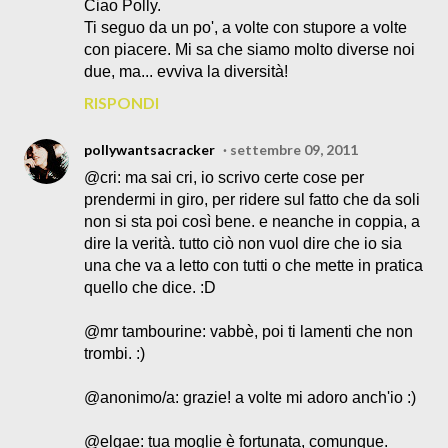
Ciao Polly.
Ti seguo da un po', a volte con stupore a volte
con piacere. Mi sa che siamo molto diverse noi
due, ma... evviva la diversità!
RISPONDI
pollywantsacracker
settembre 09, 2011
@cri: ma sai cri, io scrivo certe cose per
prendermi in giro, per ridere sul fatto che da soli
non si sta poi così bene. e neanche in coppia, a
dire la verità. tutto ciò non vuol dire che io sia
una che va a letto con tutti o che mette in pratica
quello che dice. :D
@mr tambourine: vabbè, poi ti lamenti che non
trombi. :)
@anonimo/a: grazie! a volte mi adoro anch'io :)
@elgae: tua moglie è fortunata, comunque.