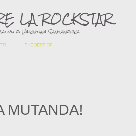
Passa ai contenuti principali
RE LA ROCKSTAR
acoli di Valentina Santandrea
TTI
THE BEST OF
A MUTANDA!