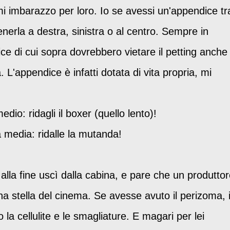
i imbarazzo per loro. Io se avessi un'appendice tr
erla a destra, sinistra o al centro. Sempre in
ice di cui sopra dovrebbero vietare il petting anche
 L'appendice è infatti dotata di vita propria, mi
io: ridagli il boxer (quello lento)!
 media: ridalle la mutanda!
is alla fine uscì dalla cabina, e pare che un produtto
na stella del cinema. Se avesse avuto il perizoma, i
la cellulite e le smagliature. E magari per lei