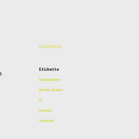
CONDIVIDI
Etichette
n
buonumore
gente strana
n
io
uomini
vacanze