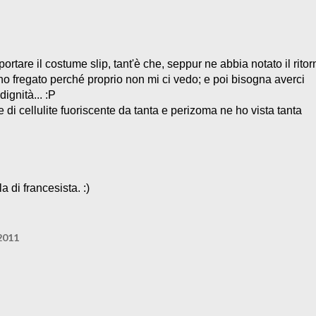
ortare il costume slip, tant'è che, seppur ne abbia notato il ritor
o fregato perché proprio non mi ci vedo; e poi bisogna averci
dignità... :P
 di cellulite fuoriscente da tanta e perizoma ne ho vista tanta
a di francesista. :)
2011