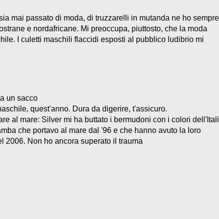
 sia mai passato di moda, di truzzarelli in mutanda ne ho sempre
nostrane e nordafricane. Mi preoccupa, piuttosto, che la moda
e. I culetti maschili flaccidi esposti al pubblico ludibrio mi
a un sacco
aschile, quest'anno. Dura da digerire, t'assicuro.
dare al mare: Silver mi ha buttato i bermudoni con i colori dell'Ital
 gamba che portavo al mare dal '96 e che hanno avuto la loro
del 2006. Non ho ancora superato il trauma