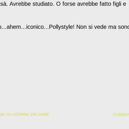
sà. Avrebbe studiato. O forse avrebbe fatto figli e
o...ahem...iconico...Pollystyle! Non si vede ma son
NA
IO
UOMINI
VACANZE
CONDIVI