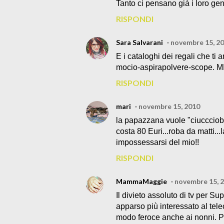
Tanto ci pensano già i loro geni
RISPONDI
Sara Salvarani
novembre 15, 2
E i cataloghi dei regali che ti 
mocio-aspirapolvere-scope. MI
RISPONDI
mari
novembre 15, 2010
la papazzana vuole "ciuccciobe
costa 80 Euri...roba da matti...
impossessarsi del mio!!
RISPONDI
MammaMaggie
novembre 15, 
Il divieto assoluto di tv per S
apparso più interessato al tel
modo feroce anche ai nonni. Per