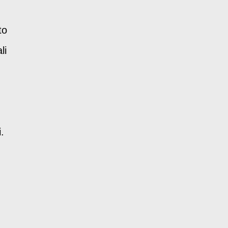
to
li
.