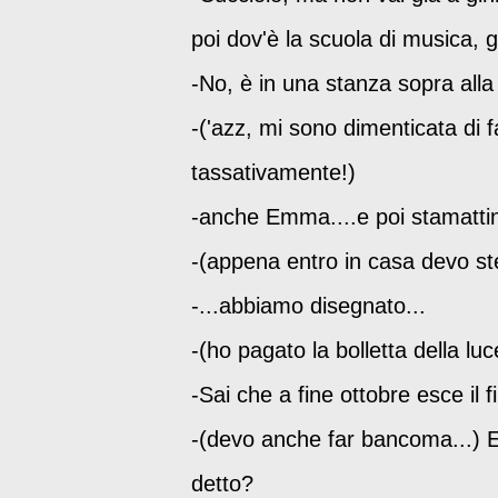
poi dov'è la scuola di musica, 
-No, è in una stanza sopra alla
-('azz, mi sono dimenticata di 
tassativamente!)
-anche Emma....e poi stamattina.
-(appena entro in casa devo st
-...abbiamo disegnato...
-(ho pagato la bolletta della l
-Sai che a fine ottobre esce il 
-(devo anche far bancoma...) E
detto?