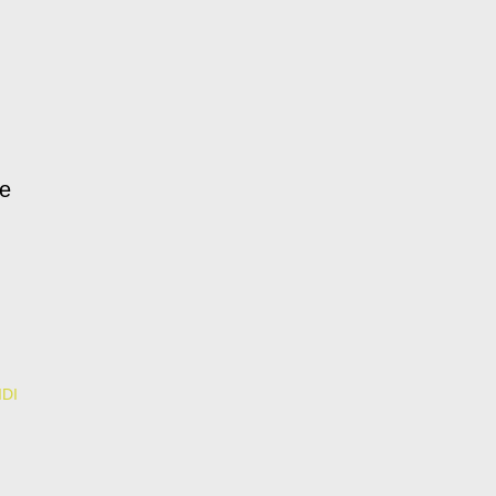
re
DI