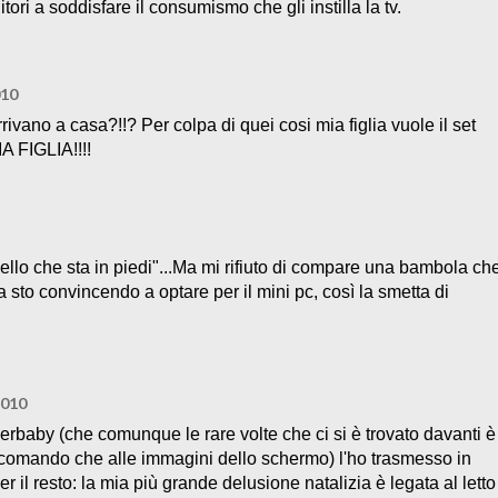
tori a soddisfare il consumismo che gli instilla la tv.
010
arrivano a casa?!!? Per colpa di quei cosi mia figlia vuole il set
A FIGLIA!!!!
llo che sta in piedi"...Ma mi rifiuto di compare una bambola ch
la sto convincendo a optare per il mini pc, così la smetta di
2010
uperbaby (che comunque le rare volte che ci si è trovato davanti è
ecomando che alle immagini dello schermo) l'ho trasmesso in
 il resto: la mia più grande delusione natalizia è legata al letto