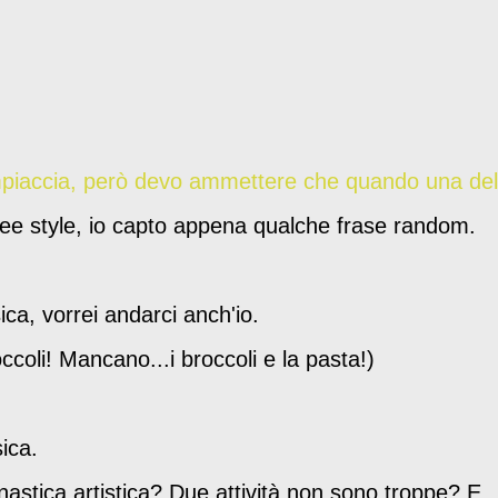
piaccia, però devo ammettere che quando una del
 free style, io capto appena qualche frase random.
ica, vorrei andarci anch'io.
ccoli! Mancano...i broccoli e la pasta!)
ica.
nastica artistica? Due attività non sono troppe? E