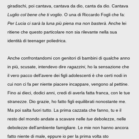
giradischi, poi cantava, cantava da dio, canta da dio. Cantava
Luglio col bene che ti voglio
. O una di Riccardo Fogli che fa:
Per Lucia ci sarà la luna più piena ma non basterà
. Anche lei
ritiene che questo particolare non sia rilevante nella sua
identità di teenager poliedrica.
Anche confrontandomi con genitori di bambini di qualche anno
in più, scusate, intendevo dire
ragazzini
, ho la sensazione che
il vero pacco dell’avere dei figli adolescenti è che certi nodi in
cui non ci fa per niente piacere incappare, vengono al pettine.
Fino ai dieci, dodici anni, credi di averla fatta franca, con le tue
stranezze. Dio grazie, ho fatto figli equilibrati nonostante me.
Ma poi salta fuori tutto. La prima cazzata che fanno, tu e il
resto del mondo andate a scavare nelle
tue
debolezze, nelle
debolezze dell’ambiente famigliare. Le mie non hanno ancora
fatto niente di male, eppure io per la prima volta sto