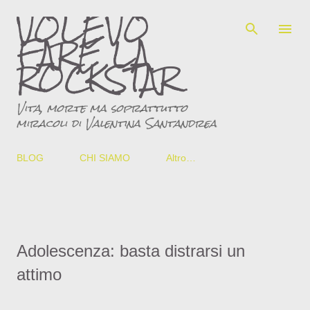
VOLEVO
Passa ai contenuti principali
FARE LA
ROCKSTAR
Vita, morte ma soprattutto
miracoli di Valentina Santandrea
BLOG
CHI SIAMO
Altro…
Adolescenza: basta distrarsi un
attimo