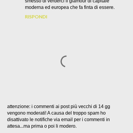
smesso di verderci il glamour di capitale
moderna ed europea che fa finta di essere.
RISPONDI
P
attenzione: i commenti ai post più vecchi di 14 gg
o
vengono moderati! A causa del troppo spam ho
s
disattivato le notifiche via email per i commenti in
t
attesa...ma prima o poi li modero.
a