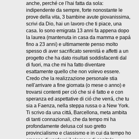
anche, perché ce l'hai fatta da sola:
indipendente da sempre, forte nonostante le
prove della vita, 3 bambine avute giovanissima,
scrivi da Dio, hai un lavoro che ti piace, una
casa. Io sono emigrata 13 anni fa appena dopo
la laurea (mantenuta in casa da mamma e papá
fino a 23 anni) e ultimamente penso molto
spesso di aver sacrificato serenitá e affetti a un
progetto che ha dato risultati soddisfacenti dal
di fuori, ma che mi ha fatto diventare
esattamente quello che non volevo essere.
Credo che la realizzazione personale stia
nell'arrivare a fine giornata (o mese o anno) e
trovarsi contenti per ció che si é fatto e e con
speranza ed aspettative di ció che verrá, che tu
sia a Faenza, nella steppa russa o a New York.
Ti scrivo da una cittá, Barcellona, meta ambita
di tanti connazionali, che da tempo mi ha
profondamente delusa col suo gretto
provincialismo e classismo e in cui da tempo ho