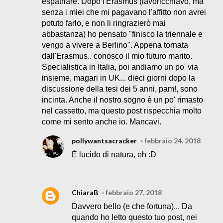
espatriare. Dopo l'Erasmus (lavoricchiavo, ma
senza i miei che mi pagavano l'affitto non avrei
potuto farlo, e non li ringrazierò mai
abbastanza) ho pensato "finisco la triennale e
vengo a vivere a Berlino". Appena tornata
dall'Erasmus.. conosco il mio futuro marito.
Specialistica in Italia, poi andiamo un po' via
insieme, magari in UK... dieci giorni dopo la
discussione della tesi dei 5 anni, pam!, sono
incinta. Anche il nostro sogno è un po' rimasto
nel cassetto, ma questo post rispecchia molto
come mi sento anche io. Mancavi.
pollywantsacracker
febbraio 24, 2018
È lucido di natura, eh :D
ChiaraB
febbraio 27, 2018
Davvero bello (e che fortuna)... Da
quando ho letto questo tuo post, nei