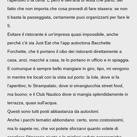
fatto che non importa che cosa prevedi di fare stasera: se non
ti basta la passeggiata, certamente puoi organizzarti per fare le
5.
Evitare il ristorante è un'impresa quasi impossibile, anche
perché c'è sia Just Eat che l'app autoctona Bacchette
Forchette, che ti portano il cibo dei ristoranti direttamente a
casa, anzi, macché a casa, te lo portano in ufficio e in spiaggia.
E comunque è sempre bello mangiare in giro, tipo, mi vengono
in mentre tre locali con la vista sul porto: la Iole, dove si fa
l'aperitivo; lo Strampalato, dove si smangiucchia street food,
ma buono; e il Club Nautico dove si mangia splendidamente in
terrazza, quasi sull'acqua.
Questi sono tutti posti abbastanza da autoctoni.
Anche i parchi tematici abbondano: certo, sono costosissimi,
ma lo sapete no, che voi potete sforzarvi quanto volete di
scegliere l'itinerario giusto e le migliori vedute panoramiche,