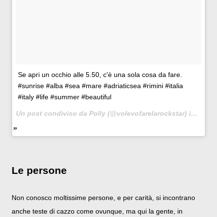
Se apri un occhio alle 5.50, c'è una sola cosa da fare.
#sunrise #alba #sea #mare #adriaticsea #rimini #italia
#italy #life #summer #beautiful
Un post condiviso da Polly (@volevofarelarockstar) in data:
Le persone
Non conosco moltissime persone, e per carità, si incontrano
anche teste di cazzo come ovunque, ma qui la gente, in