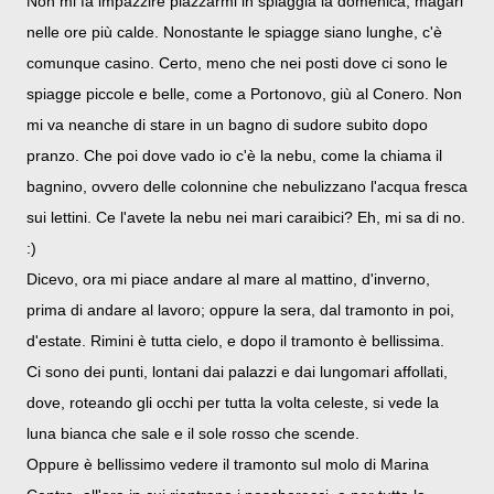
Non mi fa impazzire piazzarmi in spiaggia la domenica, magari
nelle ore più calde. Nonostante le spiagge siano lunghe, c'è
comunque casino. Certo, meno che nei posti dove ci sono le
spiagge piccole e belle, come a Portonovo, giù al Conero. Non
mi va neanche di stare in un bagno di sudore subito dopo
pranzo. Che poi dove vado io c'è la nebu, come la chiama il
bagnino, ovvero delle colonnine che nebulizzano l'acqua fresca
sui lettini. Ce l'avete la nebu nei mari caraibici? Eh, mi sa di no.
:)
Dicevo, ora mi piace andare al mare al mattino, d'inverno,
prima di andare al lavoro; oppure la sera, dal tramonto in poi,
d'estate. Rimini è tutta cielo, e dopo il tramonto è bellissima.
Ci sono dei punti, lontani dai palazzi e dai lungomari affollati,
dove, roteando gli occhi per tutta la volta celeste, si vede la
luna bianca che sale e il sole rosso che scende.
Oppure è bellissimo vedere il tramonto sul molo di Marina