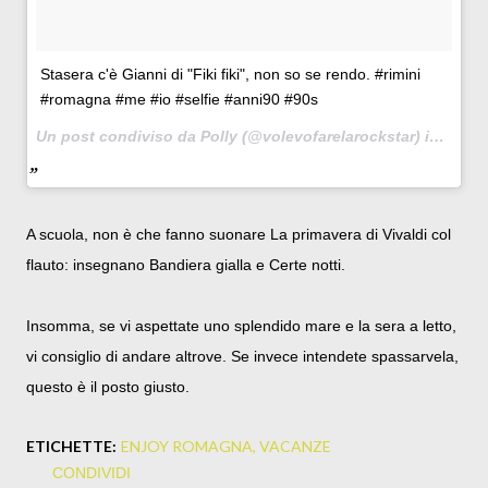
Stasera c'è Gianni di "Fiki fiki", non so se rendo. #rimini
#romagna #me #io #selfie #anni90 #90s
Un post condiviso da Polly (@volevofarelarockstar) in data:
A scuola, non è che fanno suonare La primavera di Vivaldi col
flauto: insegnano Bandiera gialla e Certe notti.
Insomma, se vi aspettate uno splendido mare e la sera a letto,
vi consiglio di andare altrove. Se invece intendete spassarvela,
questo è il posto giusto.
ETICHETTE:
ENJOY ROMAGNA
VACANZE
CONDIVIDI