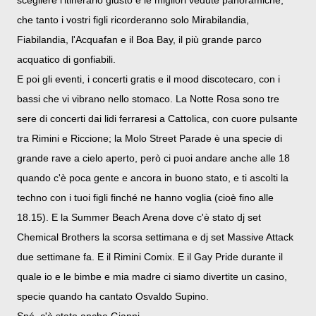
che tanto i vostri figli ricorderanno solo Mirabilandia,
Fiabilandia, l'Acquafan e il Boa Bay, il più grande parco
acquatico di gonfiabili.
E poi gli eventi, i concerti gratis e il mood discotecaro, con i
bassi che vi vibrano nello stomaco. La Notte Rosa sono tre
sere di concerti dai lidi ferraresi a Cattolica, con cuore pulsante
tra Rimini e Riccione; la Molo Street Parade è una specie di
grande rave a cielo aperto, però ci puoi andare anche alle 18
quando c'è poca gente e ancora in buono stato, e ti ascolti la
techno con i tuoi figli finché ne hanno voglia (cioè fino alle
18.15). E la Summer Beach Arena dove c'è stato dj set
Chemical Brothers la scorsa settimana e dj set Massive Attack
due settimane fa. E il Rimini Comix. E il Gay Pride durante il
quale io e le bimbe e mia madre ci siamo divertite un casino,
specie quando ha cantato Osvaldo Supino.
Spé, c'è stato anche Gianni.