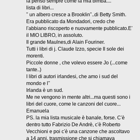
la penso sempre come la mia bimba....
lista di libri...
" un albero cresce a Brooklin"..di Betty Smith.
Era pubblicato da Mondadori, credo che
l'abbiano riscoperto e nuovamente pubblicato.E'
il MIO LIBRO, in assoluto.
Il grande Maulnes,di Alain Fouriner.
Tutti i libri di j. Claude Izzo, specie Il sole dei
morenti.
Piccole donne , che volevo essere Jo (...come
tante..)
I libri di autori irlandesi, che amo i sud del
mondo e l''
Irlanda è un sud.
Me ne vengono in mente altri...ma questi sono i
libri del cuore, come le canzoni del cuore...
Emanuela
PS. la mia lista musicale è banale, forse. C'è
dentro tutto Fabrizio De Andrè, c'è Roberto
Vecchioni e poi c'è una canzone che ascoltavo
a 14 anni, trasmissione che si chiamava