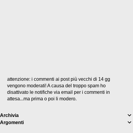
P
attenzione: i commenti ai post più vecchi di 14 gg
o
vengono moderati! A causa del troppo spam ho
s
disattivato le notifiche via email per i commenti in
t
attesa...ma prima o poi li modero.
a
u
Archivia
n
Argomenti
c
o