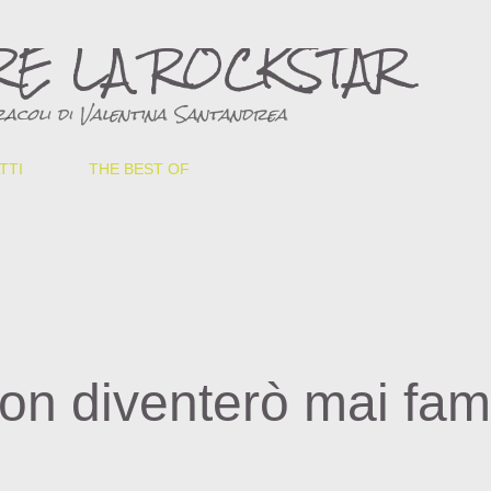
Passa ai contenuti principali
RE LA ROCKSTAR
acoli di Valentina Santandrea
TTI
THE BEST OF
on diventerò mai fa