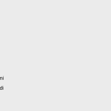
mi
di