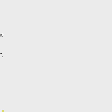
ne
",
DI