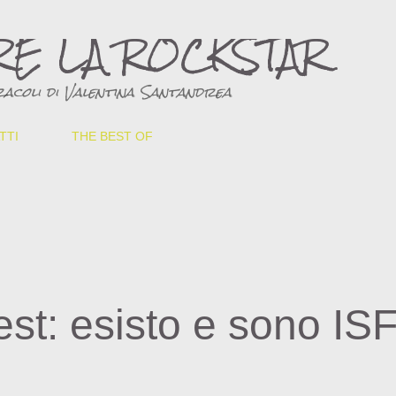
Passa ai contenuti principali
RE LA ROCKSTAR
acoli di Valentina Santandrea
TTI
THE BEST OF
est: esisto e sono IS