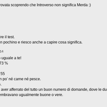
 trovata scoprendo che Introverso non significa Merda :)
e il test.
n pochino e riesco anche a capire cosa significa.
014
 uguale a te!
 73 %
 55
un po' né carne né pesce.
.
 aver afferrato del tutto un buon numero di domande, dove le d
sembravano ugualmente buone o vere.