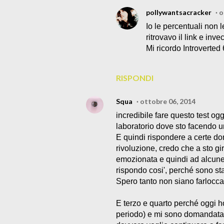
pollywantsacracker
o
Io le percentuali non
ritrovavo il link e inve
Mi ricordo Introverted 
RISPONDI
Squa
ottobre 06, 2014
incredibile fare questo test og
laboratorio dove sto facendo u
E quindi rispondere a certe d
rivoluzione, credo che a sto g
emozionata e quindi ad alcune
rispondo cosi', perché sono st
Spero tanto non siano farlocca
E terzo e quarto perché oggi ho
periodo) e mi sono domandata p