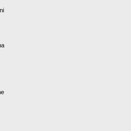
ni
na
he