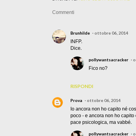
Commenti
Brunhilde
ottobre 06, 2014
INFP.
Dice.
pollywantsacracker
o
Fico no?
RISPONDI
Prova
ottobre 06, 2014
Io ancora non ho capito né co
poco - e ancora non ho capito
pace psicologica, ma vabbé.
pollywantsacracker
o