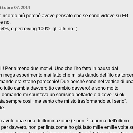
ttobre 07, 2014
 le ricordo più perché avevo pensato che se condividevo su FB
ce no.
64%, e perceiving 100%, gli altri no :(
gi!! Per almeno due motivi. Uno che l'ho fatto in pausa dal
n mega esperimento mai fatto che mi sta dando del filo da torcer
omande era strano parecchio! Due perché sono nel vortice di un
iro tutto cambia davvero (io cambio davvero) e sono molto
 domande mi spuntava un sorrisino beffardo e dicevo "si ok,
ata sempre cosi', ma sento che mi sto trasformando sul serio".
te.
 avuto una sorta di illuminazione (e non é la prima dell'ultimo
er davvero, non per finta come ho già fatto mille emille volte s