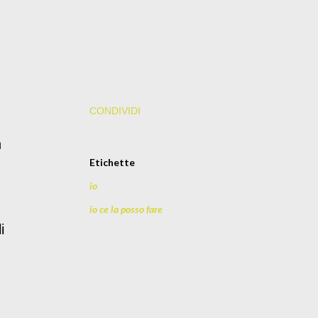
CONDIVIDI
n
Etichette
io
io ce la posso fare
i
,