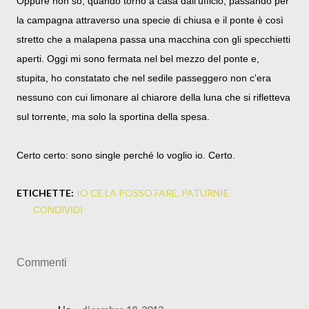
Oppure non so, quando torno a casa dall'ufficio, passando per
la campagna attraverso una specie di chiusa e il ponte è così
stretto che a malapena passa una macchina con gli specchietti
aperti. Oggi mi sono fermata nel bel mezzo del ponte e,
stupita, ho constatato che nel sedile passeggero non c'era
nessuno con cui limonare al chiarore della luna che si rifletteva
sul torrente, ma solo la sportina della spesa.
Certo certo: sono single perché lo voglio io. Certo.
ETICHETTE:
IO CE LA POSSO FARE
PATURNIE
CONDIVIDI
Commenti