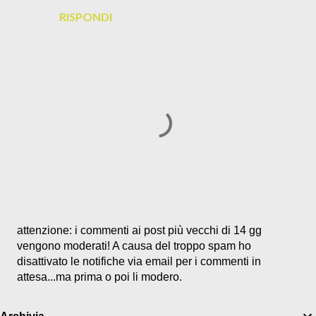
RISPONDI
P
attenzione: i commenti ai post più vecchi di 14 gg
o
vengono moderati! A causa del troppo spam ho
s
disattivato le notifiche via email per i commenti in
t
attesa...ma prima o poi li modero.
a
u
Archivia