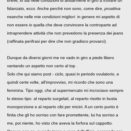
breve, io sia nelle condizioni di andarmene in giro a trovare un
fidanzato, ecco. Anche perché non sono, come dire,
proattiva
neanche nelle mie condizioni migliori: in genere mi aspetto di
non essere
io
quella che deve convincere la controparte ad
intraprendere attività che non prevedono la presenza dei jeans
(raffinata perifrasi per dire che non gradisco provarci).
Dunque da diversi giorni me ne vado in giro a piede libero
vantando un aspetto non certo al top .
Solo che qui siamo post - ciclo, quasi in periodo ovulatorio, e
quindi certe volte, all'improvviso, mi ricordo che sono una
femmina. Tipo oggi, che al supermercato mi incrociavo sempre
lo stesso tipo: al reparto surgelati, al reparto risotto in busta
monoporzione e al reparto cibi per micini. A un certo punto è
finita che gli ho sorriso con fare promettente, lui ha sorriso a
me, poi niente, ho visto che aveva la forfora sul cappotto.