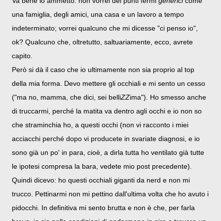
Va bene lo ammetto: non vorrei dei punti fermi
generici
come
una famiglia, degli amici, una casa e un lavoro a tempo
indeterminato; vorrei qualcuno che mi dicesse "ci penso io",
ok? Qualcuno che, oltretutto, saltuariamente, ecco, avrete
capito.
Però si dà il caso che io ultimamente non sia proprio al top
della mia forma. Devo mettere gli occhiali e mi sento un cesso
("ma no, mamma, che dici, sei belli
ZZ
ima"). Ho smesso anche
di truccarmi, perché la matita va dentro agli occhi e io non so
che straminchia ho, a questi occhi (non vi racconto i miei
acciacchi perché dopo vi producete in svariate diagnosi, e io
sono già un po' in para, cioè, a dirla tutta ho ventilato già tutte
le ipotesi compresa la bara, vedete mio post precedente).
Quindi dicevo: ho questi occhiali giganti da nerd e non mi
trucco. Pettinarmi non mi pettino dall'ultima volta che ho avuto i
pidocchi. In definitiva mi sento brutta e non è che, per farla