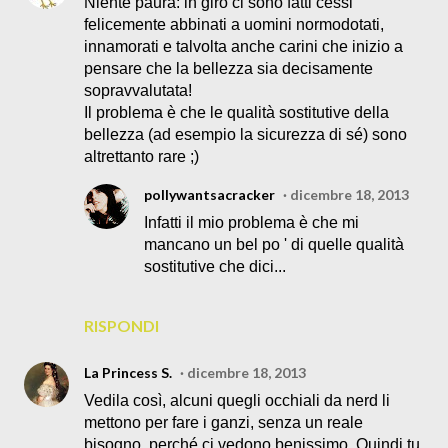
Niente paura: in giro ci sono fatti cessi
felicemente abbinati a uomini normodotati,
innamorati e talvolta anche carini che inizio a
pensare che la bellezza sia decisamente
sopravvalutata!
Il problema è che le qualità sostitutive della
bellezza (ad esempio la sicurezza di sé) sono
altrettanto rare ;)
pollywantsacracker
dicembre 18, 2013
Infatti il mio problema è che mi
mancano un bel po ' di quelle qualità
sostitutive che dici...
RISPONDI
La Princess S.
dicembre 18, 2013
Vedila così, alcuni quegli occhiali da nerd li
mettono per fare i ganzi, senza un reale
bisogno, perché ci vedono benissimo. Quindi tu,