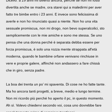
Dicevo: a 29 anni mi diverto ancora, perché se non mi fossi
divertita anche se madre, ora starei qui a maledirmi per aver
fatto tre bimbe entro i 23 anni. E invece sono felicissima di
averle e non ho rinunciato quasi a niente. Non ho una vita
sessuale promiscua, non mi drogo, non bevo superalcolici, sto
semplicemente con le mie amiche e sono me stessa. Se uno
pensa che una donna perché è separata debba essere per
forza promiscua, è solo una rozza mente strappata all'età
moderna, quando le bambine orfane venivano rinchiuse in
vere e proprie galere, affinché non andassero a fare chissà
che in giro, senza padre.
La boa dei trenta un po’ mi spaventa. Di cose ne ho fatte tante.
Ma ho ancora tanti progetti, a breve, medio e lungo termine.
Non mi ricordo più perché ho aperto il pc, in questo momento.
Ah sì. Volevo chiedervi secondo voi, cosa uno dovrebbe fare