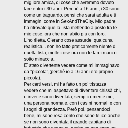
migliore amica, di cose che avremmo dovuto
fare entro i 30 anni. Perchè a 16 anni, i 30 sono
come un traguardo, pensi che sarai adulta e ti
immagini come in SexAndTheCity. Mio padre
ha ritrovato quella lista mettendo a posto fra le
mie cose, ora che non abito più con loro.
L'ho riletta. C'erano cose assurde, qualcuna
realistica... non ho fatto praticamente niente di
quella lista, molte cose ora non le farei manco
sotto minaccia...
E' stato divertente vedere come mi immaginavo
da "piccola",(perchè io a 16 anni ero proprio
piccola).
Per certi versi, mi ha fatto un po' tristezza
vedere che mi aspettavo di diventare chissà chi,
e invece sono diventata, semplicemente me,
una persona normale, con i casini normali e con
i sogni di grandezza. Però poi, pensandoci
bene, mi sono resa conto che sono felice anche
se non sono diventata il grande capitano di