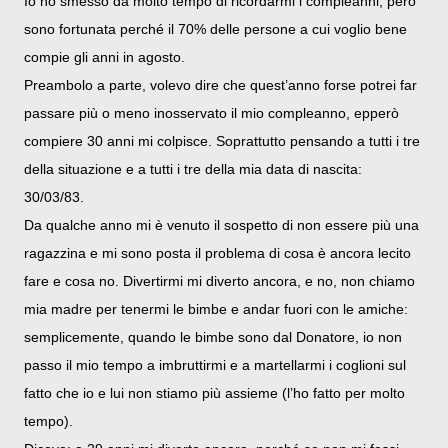
Io ho smesso da molto tempo di ricordarmi i compleanni, però
sono fortunata perché il 70% delle persone a cui voglio bene
compie gli anni in agosto.
Preambolo a parte, volevo dire che quest’anno forse potrei far
passare più o meno inosservato il mio compleanno, epperò
compiere 30 anni mi colpisce. Soprattutto pensando a tutti i tre
della situazione e a tutti i tre della mia data di nascita:
30/03/83.
Da qualche anno mi è venuto il sospetto di non essere più una
ragazzina e mi sono posta il problema di cosa è ancora lecito
fare e cosa no. Divertirmi mi diverto ancora, e no, non chiamo
mia madre per tenermi le bimbe e andar fuori con le amiche:
semplicemente, quando le bimbe sono dal Donatore, io non
passo il mio tempo a imbruttirmi e a martellarmi i coglioni sul
fatto che io e lui non stiamo più assieme (l’ho fatto per molto
tempo).