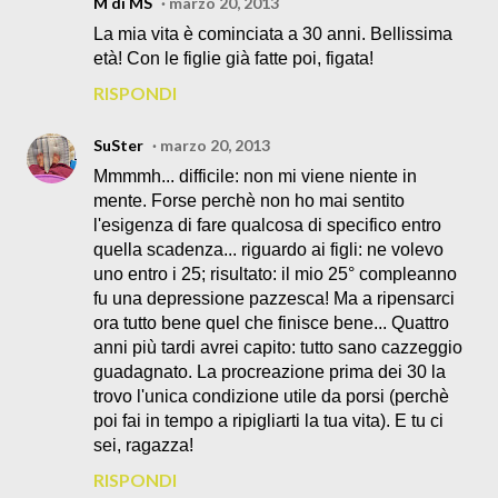
M di MS
marzo 20, 2013
La mia vita è cominciata a 30 anni. Bellissima
età! Con le figlie già fatte poi, figata!
RISPONDI
SuSter
marzo 20, 2013
Mmmmh... difficile: non mi viene niente in
mente. Forse perchè non ho mai sentito
l'esigenza di fare qualcosa di specifico entro
quella scadenza... riguardo ai figli: ne volevo
uno entro i 25; risultato: il mio 25° compleanno
fu una depressione pazzesca! Ma a ripensarci
ora tutto bene quel che finisce bene... Quattro
anni più tardi avrei capito: tutto sano cazzeggio
guadagnato. La procreazione prima dei 30 la
trovo l'unica condizione utile da porsi (perchè
poi fai in tempo a ripigliarti la tua vita). E tu ci
sei, ragazza!
RISPONDI