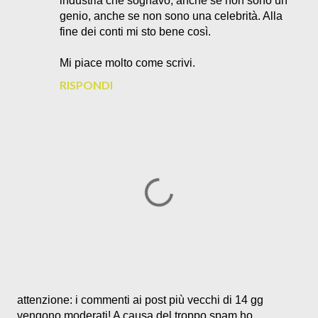
industria che sognavo, anche se non sono un
genio, anche se non sono una celebrità. Alla
fine dei conti mi sto bene così.
Mi piace molto come scrivi.
RISPONDI
P
attenzione: i commenti ai post più vecchi di 14 gg
o
vengono moderati! A causa del troppo spam ho