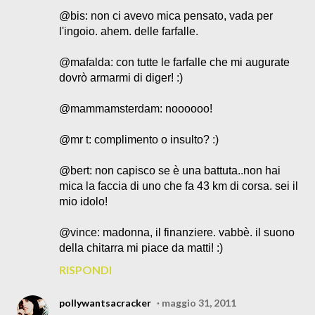
@bis: non ci avevo mica pensato, vada per
l'ingoio. ahem. delle farfalle.
@mafalda: con tutte le farfalle che mi augurate
dovrò armarmi di diger! :)
@mammamsterdam: noooooo!
@mr t: complimento o insulto? :)
@bert: non capisco se è una battuta..non hai
mica la faccia di uno che fa 43 km di corsa. sei il
mio idolo!
@vince: madonna, il finanziere. vabbè. il suono
della chitarra mi piace da matti! :)
RISPONDI
pollywantsacracker
maggio 31, 2011