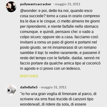
pollywantsacracker
maggio 31, 2011
@wonder: e poi, detto tra noi, quando esco
cosa succede? torno a casa in orario compreso
tra le due e le cinque. ci metto almeno tre giorni
per riprendermi, e niente farfalle nello stomaco
comunque. e quindi, pensavo che: o vado a
colpo sicuro; oppure sto a casa. facciamo così:
invitami a roma un paio di giorni e portami nel
posto giusto. se mi innamorassi di un romano
sarebbe il top: lo vedrei raramente, e passerei il
resto del tempo con le farfalle. daidai. sennò mi
faccio portare da qualche amica tipo al cocoricò
in agosto e ci provo con un tedesco.
RISPONDI
dalle8alle5
maggio 31, 2011
"io ho una gran voglia di limonare al parco, di
scrivere via sms frasi trucide di canzoni tipo
wonderwall, di ridere da sola, di essere