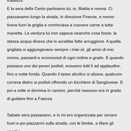
traslochi.
E la sera della Cento partivamo lui, io, Mattia e nonna. Ci
piazzavamo lungo la strada, in direzione Firenze, e nonno
tirava fuori la griglia e cominciava a cuocere carne a tutta
manetta. La verdura lui non sapeva neanche cosa fosse; la
stessa acqua diceva che lo avrebbe fatto arrugginire. A quella
grigliata si aggiungevano sempre i miei zii, gli amici di mio
nonno, passanti e sconosciuti di ogni ordine e grado. E quando
passava uno dei poveri podisti, eravamo tutti lì ad applaudire,
fino a notte fonda. Quando il tasso alcolico si alzava, qualcuno
correva dietro ai podisti offrendo un bicchiere di Sangiovese. E
poi a volte si dormiva in camion, perchè nessuno era in grado
di guidare fino a Faenza.
Sabato sera passavano, e io mi ero organizzata per cenare
fuori e poi piazzarmi sulla strada, con le bimbe, a tifare gli