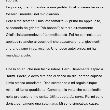
sportivi.
Proprio io, che non andrei a una partita di calcio neanche se ci
fossero i mondiali nel mio giardino.
Però il tifo scatena il mio lato tamarro. Al primo ho applaudito,
al secondo ho gridato "Ah bbono!"; al terzo direttamente
Ollallìollallàfammelovedèfammellotoccà. Poi ho cominciato ad
applaudire anche ai vecchietti che passavano, e ai giovincelli
che andavano in parrocchia. Uno, poco autoironico, mi ha
mandato a culo.
Che lo so eh, che non faccio ridere. Però ultimamente aspiro a
"farmi" ridere, e devo dire che ci riesco da dio, perchè capisco
il mio stesso umorismo. Dico scemenze e mi regalo cinque
minuti di ilarità quotidiana. Come quella volta che su Linkedin,
nella professione, ho scritto
Ultima ruota del carro.
Poi mi sono
derisa per almeno una settimana. Mi sono simpatica, cazzo.