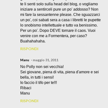
te li senti solo sulla head del blog, o vogliamo
iniziare a sentirceli pure un po' addosso? Non
mi fare la sessantenne please. Che sguazzarci
un po', coi sabati sera a casa i libretti le pupette
lo snobismo intellettuale e tutto va benissimo.
Per un po'. Dopo DEVE tornare il caos. Vuoi
venire con me a Formentera, per caso?
Buahahahaha.
RISPONDI
Manu
maggio 31, 2011
No Polly non sei vecchia!
Sei giovane, piena di vita, piena d'amore e sei
bella, in tutti i sensi!
Io faccio il tifo per te!!!
Ribaci
Manu
RISPONDI