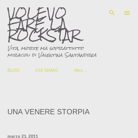
VOLEVO
Passa ai contenuti principali
FARE LA
ROCKSTAR
Vita, morte ma soprattutto
miracoli di Valentina Santandrea
BLOG
CHI SIAMO
Altro…
UNA VENERE STORPIA
marzo 21, 2011