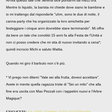
Arriva questo tale che Serena dice puntarmi da mezz'ora.
Mentre lo liquido, la barista mi chiede dove siano le bambine e
io mi trattengo dal risponderle "uhm, sono le due di notte, il
canna-party che ha organizzato la loro amichetta per
festeggiare i cinque anni dovrebbe stare terminando". Mi offre
da bere un tale che conobbi 15 anni fa alla Festa de l'Unità e
non ci posso credere che mi stia di nuovo invitando a cena*;
quindi incrocio Michi e saluto Mattia.
Quando mi giro il barbuto non c'è più.
* Vi prego non ditemi "Vale sei alla frutta, dovevi accettare".
Avete in mente quella ragazza triste di "Sei un mito" che alla
fine era uscita con Max Pezzali con i tappetini nuovi e l'Arbre
Magique?
ETICHETTE:
IO
LIBRI
UOMINI
VITA QUOTIDIANA