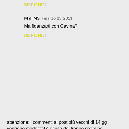
RISPONDI
M di MS
marzo 23, 2011
Ma fidanzarti con Cavina?
RISPONDI
P
attenzione: i commenti ai post più vecchi di 14 gg
o
vengono moderati! A causa del troppo spam ho