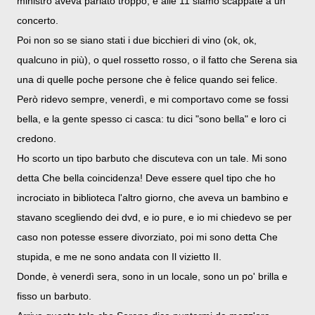
ministro aveva parlato troppo, e alle 11 siamo scappate a un
concerto.
Poi non so se siano stati i due bicchieri di vino (ok, ok,
qualcuno in più), o quel rossetto rosso, o il fatto che Serena sia
una di quelle poche persone che è felice quando sei felice.
Però ridevo sempre, venerdì, e mi comportavo come se fossi
bella, e la gente spesso ci casca: tu dici "sono bella" e loro ci
credono.
Ho scorto un tipo barbuto che discuteva con un tale. Mi sono
detta Che bella coincidenza! Deve essere quel tipo che ho
incrociato in biblioteca l'altro giorno, che aveva un bambino e
stavano scegliendo dei dvd, e io pure, e io mi chiedevo se per
caso non potesse essere divorziato, poi mi sono detta Che
stupida, e me ne sono andata con Il vizietto II.
Donde, è venerdì sera, sono in un locale, sono un po' brilla e
fisso un barbuto.