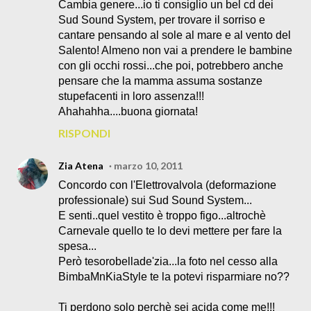
Cambia genere...io ti consiglio un bel cd dei
Sud Sound System, per trovare il sorriso e
cantare pensando al sole al mare e al vento del
Salento! Almeno non vai a prendere le bambine
con gli occhi rossi...che poi, potrebbero anche
pensare che la mamma assuma sostanze
stupefacenti in loro assenza!!!
Ahahahha....buona giornata!
RISPONDI
Zia Atena
marzo 10, 2011
Concordo con l'Elettrovalvola (deformazione
professionale) sui Sud Sound System...
E senti..quel vestito è troppo figo...altrochè
Carnevale quello te lo devi mettere per fare la
spesa...
Però tesorobellade'zia...la foto nel cesso alla
BimbaMnKiaStyle te la potevi risparmiare no??
Ti perdono solo perchè sei acida come me!!!