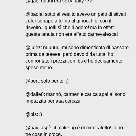
@gae: quant'era sexy patty???
@paola: sotto al vestito avevo un paio di stivali
color senape alti fino al ginocchio, con il
risvolto...quelli sì che li adoro! ma in effetti
questa tenuta non era affatto carnevalesca!
@julez: nuuuuu, mi sono dimenticata di passare
prima da teeeee! però devo dirla tutta, ho
confrontato i prezzi con ibs e ho decisamente
speso meno.
@bert: solo per te! :)
@dalle8: mannò, carmen è carica apalla! sono
impazzita per aaa cercasi.
@bis: :)
@nav: aspè! il make up è di mio fratello! io ho
tre cose in croce.