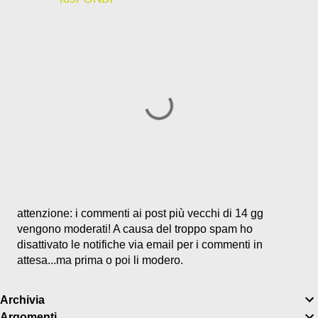
P
attenzione: i commenti ai post più vecchi di 14 gg
o
vengono moderati! A causa del troppo spam ho
s
disattivato le notifiche via email per i commenti in
t
attesa...ma prima o poi li modero.
a
u
Archivia
n
Argomenti