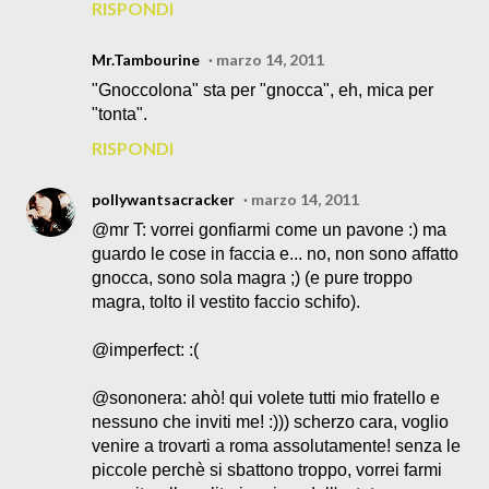
RISPONDI
Mr.Tambourine
marzo 14, 2011
"Gnoccolona" sta per "gnocca", eh, mica per
"tonta".
RISPONDI
pollywantsacracker
marzo 14, 2011
@mr T: vorrei gonfiarmi come un pavone :) ma
guardo le cose in faccia e... no, non sono affatto
gnocca, sono sola magra ;) (e pure troppo
magra, tolto il vestito faccio schifo).
@imperfect: :(
@sononera: ahò! qui volete tutti mio fratello e
nessuno che inviti me! :))) scherzo cara, voglio
venire a trovarti a roma assolutamente! senza le
piccole perchè si sbattono troppo, vorrei farmi