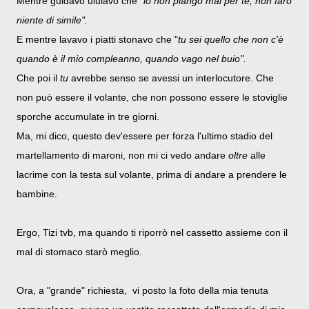
Mentre guidavo ululavo che "
io non piango mai per te, non farò
niente di simile".
E mentre lavavo i piatti stonavo che "
tu sei quello che non c'è
quando è il mio compleanno, quando vago nel buio".
Che poi il
tu
avrebbe senso se avessi un interlocutore. Che
non può essere il volante, che non possono essere le stoviglie
sporche accumulate in tre giorni.
Ma, mi dico, questo dev'essere per forza l'ultimo stadio del
martellamento di maroni, non mi ci vedo andare
oltre
alle
lacrime con la testa sul volante, prima di andare a prendere le
bambine.
Ergo, Tizi tvb, ma quando ti riporrò nel cassetto assieme con il
mal di stomaco starò meglio.
Ora, a "grande" richiesta, vi posto la foto della mia tenuta