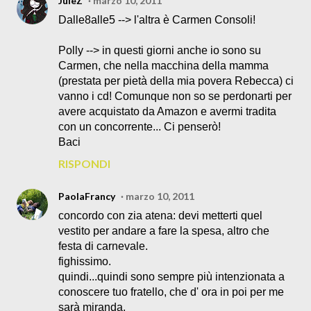
JuleZ
marzo 10, 2011
Dalle8alle5 --> l'altra è Carmen Consoli!
Polly --> in questi giorni anche io sono su
Carmen, che nella macchina della mamma
(prestata per pietà della mia povera Rebecca) ci
vanno i cd! Comunque non so se perdonarti per
avere acquistato da Amazon e avermi tradita
con un concorrente... Ci penserò!
Baci
RISPONDI
PaolaFrancy
marzo 10, 2011
concordo con zia atena: devi metterti quel
vestito per andare a fare la spesa, altro che
festa di carnevale.
fighissimo.
quindi...quindi sono sempre più intenzionata a
conoscere tuo fratello, che d' ora in poi per me
sarà miranda.