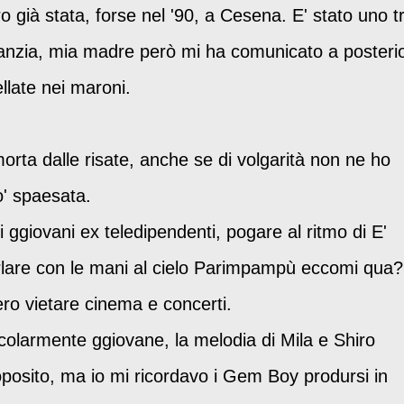
ro già stata, forse nel '90, a Cesena. E' stato uno t
nfanzia, mia madre però mi ha comunicato a posterio
llate nei maroni.
 morta dalle risate, anche se di volgarità non ne ho
po' spaesata.
 ggiovani ex teledipendenti, pogare al ritmo di E'
lare con le mani al cielo Parimpampù eccomi qua?
ero vietare cinema e concerti.
colarmente ggiovane, la melodia di Mila e Shiro
roposito, ma io mi ricordavo i Gem Boy prodursi in