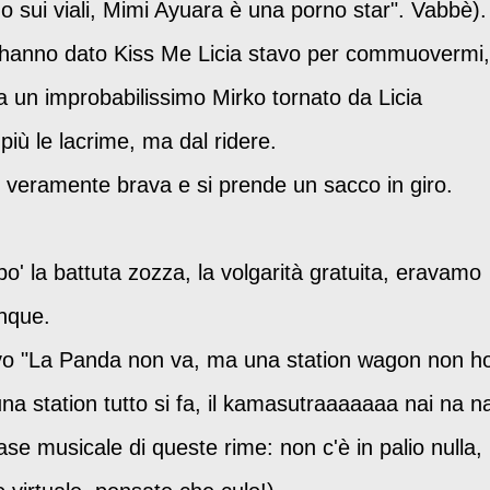
o sui viali, Mimi Ayuara è una porno star". Vabbè).
 hanno dato Kiss Me Licia stavo per commuovermi,
 un improbabilissimo Mirko tornato da Licia
 più le lacrime, ma dal ridere.
 veramente brava e si prende un sacco in giro.
' la battuta zozza, la volgarità gratuita, eravamo
unque.
avo "La Panda non va, ma una station wagon non h
 una station tutto si fa, il kamasutraaaaaaa nai na n
se musicale di queste rime: non c'è in palio nulla,