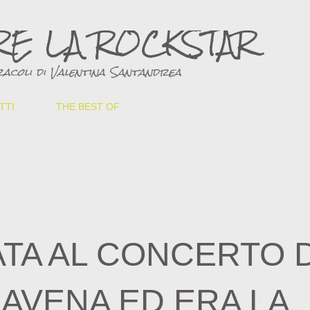
Passa ai contenuti principali
RE LA ROCKSTAR
acoli di Valentina Santandrea
TTI
THE BEST OF
TA AL CONCERTO D
'AVENA ED ERA LA