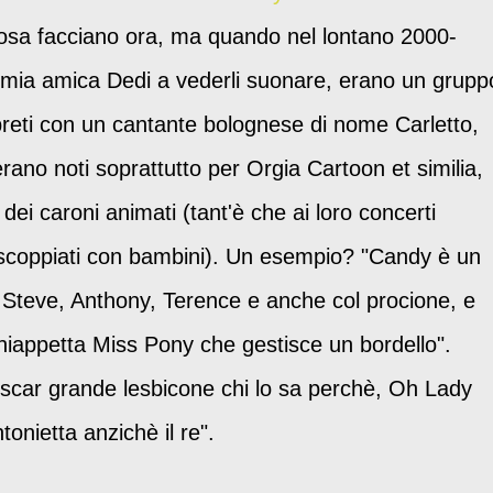
sa facciano ora, ma quando nel lontano 2000-
 mia amica Dedi a vederli suonare, erano un grupp
erpreti con un cantante bolognese di nome Carletto,
ano noti soprattutto per Orgia Cartoon et similia,
dei caroni animati (tant'è che ai loro concerti
 scoppiati con bambini). Un esempio? "Candy è un
, Steve, Anthony, Terence e anche col procione, e
chiappetta Miss Pony che gestisce un bordello".
car grande lesbicone chi lo sa perchè, Oh Lady
onietta anzichè il re".