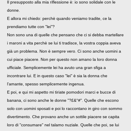
Il presupposto alla mia riflessione è: io sono solidale con le
donne.
E allora mi chiedo: perchè quando veniamo tradite, ce la
prendiamo tutte con "lei"?
Non sono una di quelle che pensano che ci si debba martellare
i maroni a vita perchè se lui ti tradisce, la vostra coppia aveva
già un problema. Non è sempre vero. Ci sono anche uomini a
cui piace piacere. Non per questo non amano la loro donna
ufficiale. Semplicemente lei ha avuto una gran sfiga a
incontrare lui. E in questo caso "lei" è sia la donna che
l'amante, spesso semplicemente ingenua.
E poi, e qui mi aspetto mi tiriate pomodori marci e bucce di
banana, ci sono anche le donne "?£&°#". Quelle che escono
solo con uomini sposati e poi lo raccontano in giro con sommo
divertimento. Che provano anche un sottile piacere se capita
loro di "consumare" nel talamo nuziale. Quelle che poi, se lui