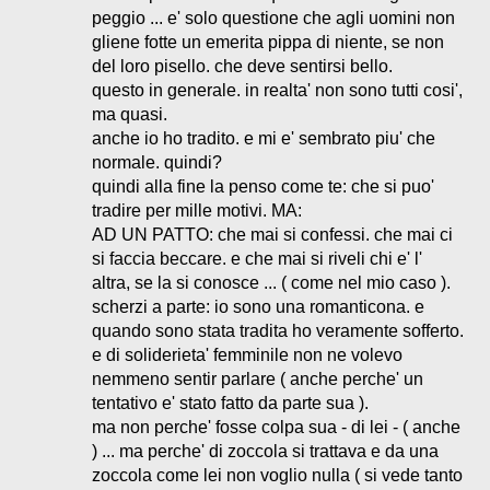
peggio ... e' solo questione che agli uomini non
gliene fotte un emerita pippa di niente, se non
del loro pisello. che deve sentirsi bello.
questo in generale. in realta' non sono tutti cosi',
ma quasi.
anche io ho tradito. e mi e' sembrato piu' che
normale. quindi?
quindi alla fine la penso come te: che si puo'
tradire per mille motivi. MA:
AD UN PATTO: che mai si confessi. che mai ci
si faccia beccare. e che mai si riveli chi e' l'
altra, se la si conosce ... ( come nel mio caso ).
scherzi a parte: io sono una romanticona. e
quando sono stata tradita ho veramente sofferto.
e di soliderieta' femminile non ne volevo
nemmeno sentir parlare ( anche perche' un
tentativo e' stato fatto da parte sua ).
ma non perche' fosse colpa sua - di lei - ( anche
) ... ma perche' di zoccola si trattava e da una
zoccola come lei non voglio nulla ( si vede tanto