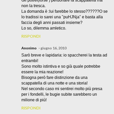
Gli potrei(forse ) perdonare la scappatella ma
non la tresca.
La domanda è :lui farebbe lo stesso??????O se
lo tradissi io sarei una "puHJNja" e basta alla
faccia degli anni passati insieme?
Lo so, dilemma amletico.
RISPONDI
Anonimo
giugno 16, 2010
Sarò breve e lapidaria: io spaccherei la testa ad
entrambi!
Sono molto istintiva e so già quale potrebbe
essere la mia reazione!
Bisogna però fare distinzione da una
scappatella di una notte e una storia!
Nel secondo caso mi sentirei molto più presa
per i fondelli, le bugie subite sarebbero un
milione di più!
RISPONDI