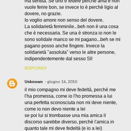
ma sentita. Se uno è fedele perchè ama e non
vuole ferire bon, se invece lo è perchè ligio al
dovere, no grazie.
Io voglio amore non senso del dovere.
La solidarietà femminile...beh non è una cosa
che è necessaria. Se una è stronza io non le
sono solidale manco se mi pagano...beh se mi
pagano posso anche fingere. Invece la
solidarietà "assoluta" verso le altre persone,
indipendentemente dal sesso SI!
RISPONDI
Unknown
giugno 16, 2010
il mio compagno mi deve fedeltà, perchè me
l'ha promessa, come io l'ho promessa a lui
una perfetta sconosciuta non mi deve niente,
come io non devo niente a lei
se poi lui si trombasse una mia amica il
discorso sarebbe diverso, perchè l'amica in
quanto tale mi deve fedeltà (e io a lei)