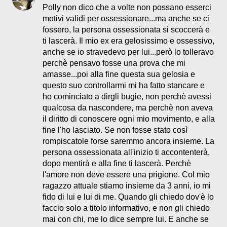
Polly non dico che a volte non possano esserci
motivi validi per ossessionare...ma anche se ci
fossero, la persona ossessionata si scoccerà e
ti lascerà. Il mio ex era gelosissimo e ossessivo,
anche se io stravedevo per lui...però lo tolleravo
perchè pensavo fosse una prova che mi
amasse...poi alla fine questa sua gelosia e
questo suo controllarmi mi ha fatto stancare e
ho cominciato a dirgli bugie, non perchè avessi
qualcosa da nascondere, ma perchè non aveva
il diritto di conoscere ogni mio movimento, e alla
fine l'ho lasciato. Se non fosse stato così
rompiscatole forse saremmo ancora insieme. La
persona ossessionata all'inizio ti accontenterà,
dopo mentirà e alla fine ti lascerà. Perchè
l'amore non deve essere una prigione. Col mio
ragazzo attuale stiamo insieme da 3 anni, io mi
fido di lui e lui di me. Quando gli chiedo dov'è lo
faccio solo a titolo informativo, e non gli chiedo
mai con chi, me lo dice sempre lui. E anche se