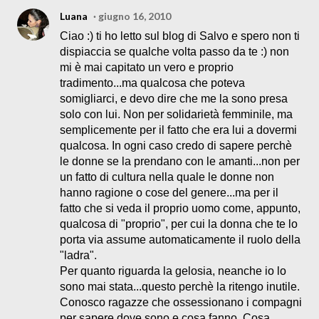
Luana
giugno 16, 2010
Ciao :) ti ho letto sul blog di Salvo e spero non ti
dispiaccia se qualche volta passo da te :) non
mi è mai capitato un vero e proprio
tradimento...ma qualcosa che poteva
somigliarci, e devo dire che me la sono presa
solo con lui. Non per solidarietà femminile, ma
semplicemente per il fatto che era lui a dovermi
qualcosa. In ogni caso credo di sapere perchè
le donne se la prendano con le amanti...non per
un fatto di cultura nella quale le donne non
hanno ragione o cose del genere...ma per il
fatto che si veda il proprio uomo come, appunto,
qualcosa di "proprio", per cui la donna che te lo
porta via assume automaticamente il ruolo della
"ladra".
Per quanto riguarda la gelosia, neanche io lo
sono mai stata...questo perchè la ritengo inutile.
Conosco ragazze che ossessionano i compagni
per sapere dove sono e cosa fanno. Cosa