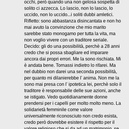
occhi, però quando una non gelosa sospetta di
solito ci azzecca. Lo lascio, non lo lascio, lo
uccido, non lo uccido...i soliti dubbi amletici.
Rifletto: sono abbastanza disincantata e non ho
mai avuto la convinzione che mio marito
sarebbe stato monogamo per tutta la vita, ma
non voglio vivere con un traditore seriale.
Decido: gli do una possibilità, perchè a 28 anni
credo che si possa sbagliare ed imparare
ancora dai propri errori. Me la sono rischiata. Mi
è andata bene. Tornassi indietro lo rifarei. Ma
nel dubbio non darei una seconda possibilità,
per quanto mi dilanierebbe l' anima. Non me la
sono mai presa con l' ipotetica lei, perchè solo il
traditore è responsabile delle sue azioni, anche
se istigato. Vedo quotidianamente donne
prendersi per i capelli per molto molto meno. La
solidarietà femminile come valore
universalmente riconosciuto non credo esista,
credo però dovrebbe esistere il rispetto per il
valore religioso che si da ad un matrimonio, se