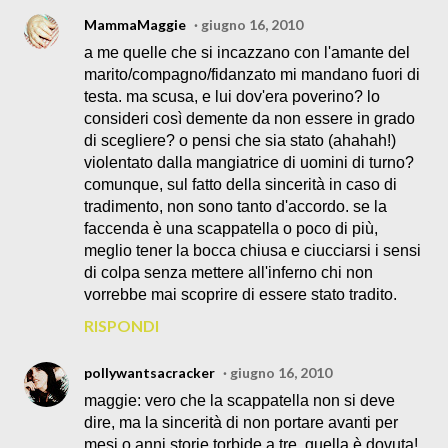
MammaMaggie
giugno 16, 2010
a me quelle che si incazzano con l'amante del
marito/compagno/fidanzato mi mandano fuori di
testa. ma scusa, e lui dov'era poverino? lo
consideri così demente da non essere in grado
di scegliere? o pensi che sia stato (ahahah!)
violentato dalla mangiatrice di uomini di turno?
comunque, sul fatto della sincerità in caso di
tradimento, non sono tanto d'accordo. se la
faccenda è una scappatella o poco di più,
meglio tener la bocca chiusa e ciucciarsi i sensi
di colpa senza mettere all'inferno chi non
vorrebbe mai scoprire di essere stato tradito.
RISPONDI
pollywantsacracker
giugno 16, 2010
maggie: vero che la scappatella non si deve
dire, ma la sincerità di non portare avanti per
mesi o anni storie torbide a tre, quella è dovuta!