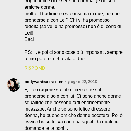
troppo felice di essere una donna :)e ho solo
amiche donne.
Inoltre il tradimento si consuma in due, perchè
prendersela con Lei? Chi vi ha promesso
fedeltà (se ve lo ha promesso) non è di certo di
Lei!!!
Baci
F
PS: ... e poi ci sono cose più importanti, sempre
a mio parere, nella vita a due.
RISPONDI
pollywantsacracker
giugno 22, 2010
F, ti do ragione su tutto, meno che sul
prendersela solo con lui. Ci sono anche donne
squallide che possono farti enormemente
incazzare. Anche se sono felice di essere
donna, ho buone amiche donne eccetera. Poi è
ovvio che se lui va con una squallida qualche
domanda te la poni...